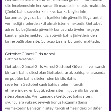
site incelemesinin her zaman ilk maddesini oluşturmaktadır.
Çünkü bahis severler kimlik ve banka bilgilerinin
korunmadığı ya da bahis içeriklerinin güvenilirlik garantisi
vermediği sitelerde aktif olmak istememektedir. Gettobet
adresi bu bağlamda güvenlik konusunda üyelerine geçerli
kanıtlar göstermektedir. En büyük bahis şirketlerinden
birine bağlı olan site, Curacao Lisansı bulundurmaktadır.
Gettobet Güncel Giriş Adresi
Gettobet tarafından
Gettobet Güncel Giriş Adresi Gettobet Güvenilir ve lisanslı
bir canlı bahis sitesi olan Gettobet , artık bahisçiler arasında
en popüler bahis sitelerinden biridir. Bahis
severlerin Gettobet canlı bahis sitelerini tercih
etmelerindeki en büyük etken sitenin güvenilir bir bahis
sitesi olmasıdır. Aynı zamanda Gettobet bahis sitesi,
oyunculara yüksek seviyeli bonus kazanma şansı
vermektedir. Bahisçinin siteyi tercih etmesindeki bir diğer