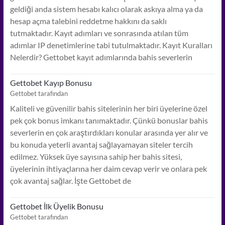
geldiği anda sistem hesabı kalıcı olarak askıya alma ya da
hesap açma talebini reddetme hakkını da saklı
tutmaktadır. Kayıt adımları ve sonrasında atılan tüm
adımlar IP denetimlerine tabi tutulmaktadır. Kayıt Kuralları
Nelerdir? Gettobet kayıt adımlarında bahis severlerin
Gettobet Kayıp Bonusu
Gettobet tarafından
Kaliteli ve güvenilir bahis sitelerinin her biri üyelerine özel
pek çok bonus imkanı tanımaktadır. Çünkü bonuslar bahis
severlerin en çok araştırdıkları konular arasında yer alır ve
bu konuda yeterli avantaj sağlayamayan siteler tercih
edilmez. Yüksek üye sayısına sahip her bahis sitesi,
üyelerinin ihtiyaçlarına her daim cevap verir ve onlara pek
çok avantaj sağlar. İşte Gettobet de
Gettobet İlk Üyelik Bonusu
Gettobet tarafından