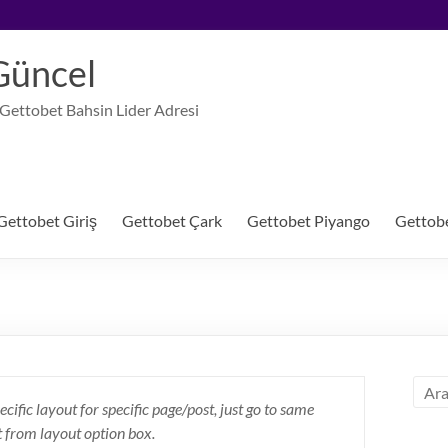
Güncel
 Gettobet Bahsin Lider Adresi
Gettobet Giriş
Gettobet Çark
Gettobet Piyango
Gettob
ecific layout for specific page/post, just go to same
t from layout option box.