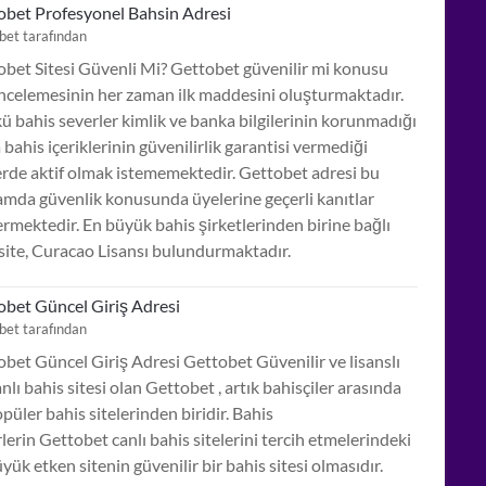
obet Profesyonel Bahsin Adresi
bet tarafından
obet Sitesi Güvenli Mi? Gettobet güvenilir mi konusu
incelemesinin her zaman ilk maddesini oluşturmaktadır.
 bahis severler kimlik ve banka bilgilerinin korunmadığı
 bahis içeriklerinin güvenilirlik garantisi vermediği
erde aktif olmak istememektedir. Gettobet adresi bu
amda güvenlik konusunda üyelerine geçerli kanıtlar
rmektedir. En büyük bahis şirketlerinden birine bağlı
site, Curacao Lisansı bulundurmaktadır.
obet Güncel Giriş Adresi
bet tarafından
bet Güncel Giriş Adresi Gettobet Güvenilir ve lisanslı
anlı bahis sitesi olan Gettobet , artık bahisçiler arasında
püler bahis sitelerinden biridir. Bahis
lerin Gettobet canlı bahis sitelerini tercih etmelerindeki
yük etken sitenin güvenilir bir bahis sitesi olmasıdır.