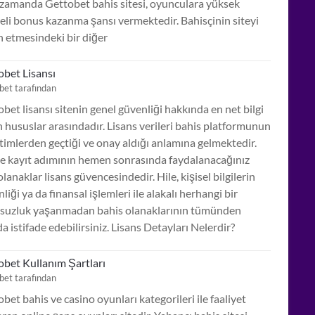
 zamanda Gettobet bahis sitesi, oyunculara yüksek
eli bonus kazanma şansı vermektedir. Bahisçinin siteyi
h etmesindeki bir diğer
obet Lisansı
bet tarafından
bet lisansı sitenin genel güvenliği hakkında en net bilgi
 hususlar arasındadır. Lisans verileri bahis platformunun
imlerden geçtiği ve onay aldığı anlamına gelmektedir.
de kayıt adımının hemen sonrasında faydalanacağınız
lanaklar lisans güvencesindedir. Hile, kişisel bilgilerin
liği ya da finansal işlemleri ile alakalı herhangi bir
suzluk yaşanmadan bahis olanaklarının tümünden
a istifade edebilirsiniz. Lisans Detayları Nelerdir?
obet Kullanım Şartları
bet tarafından
bet bahis ve casino oyunları kategorileri ile faaliyet