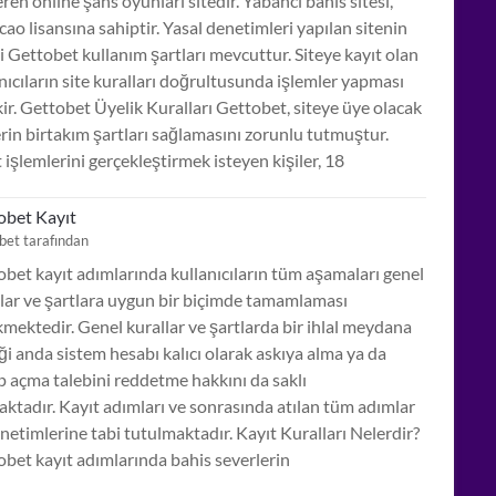
ren online şans oyunları sitedir. Yabancı bahis sitesi,
ao lisansına sahiptir. Yasal denetimleri yapılan sitenin
li Gettobet kullanım şartları mevcuttur. Siteye kayıt olan
nıcıların site kuralları doğrultusunda işlemler yapması
ir. Gettobet Üyelik Kuralları Gettobet, siteye üye olacak
erin birtakım şartları sağlamasını zorunlu tutmuştur.
 işlemlerini gerçekleştirmek isteyen kişiler, 18
obet Kayıt
bet tarafından
bet kayıt adımlarında kullanıcıların tüm aşamaları genel
lar ve şartlara uygun bir biçimde tamamlaması
mektedir. Genel kurallar ve şartlarda bir ihlal meydana
ği anda sistem hesabı kalıcı olarak askıya alma ya da
 açma talebini reddetme hakkını da saklı
ktadır. Kayıt adımları ve sonrasında atılan tüm adımlar
netimlerine tabi tutulmaktadır. Kayıt Kuralları Nelerdir?
bet kayıt adımlarında bahis severlerin