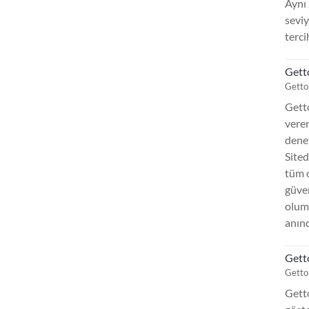
Aynı
seviy
terci
Gett
Getto
Getto
veren
denet
Site
tüm o
güven
olum
anınd
Gett
Getto
Getto