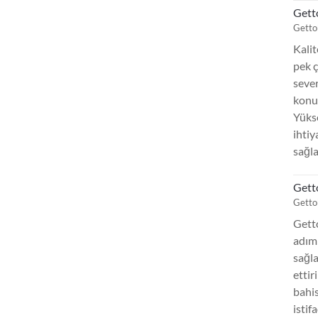
Gett
Getto
Kalit
pek 
sever
konud
Yükse
ihtiy
sağla
Gett
Getto
Getto
adım
sağla
ettir
bahis
istif