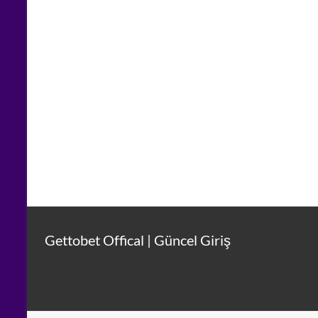
Gettobet Offical | Güncel Giriş