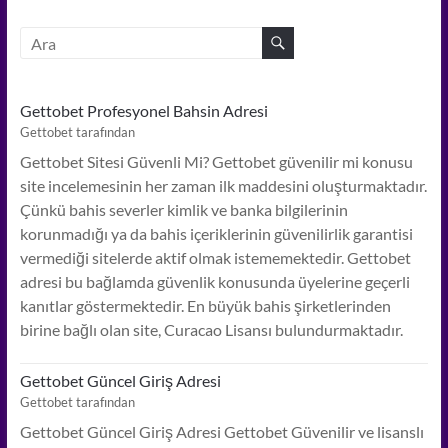
Gettobet Profesyonel Bahsin Adresi
Gettobet tarafından
Gettobet Sitesi Güvenli Mi? Gettobet güvenilir mi konusu
site incelemesinin her zaman ilk maddesini oluşturmaktadır.
Çünkü bahis severler kimlik ve banka bilgilerinin
korunmadığı ya da bahis içeriklerinin güvenilirlik garantisi
vermediği sitelerde aktif olmak istememektedir. Gettobet
adresi bu bağlamda güvenlik konusunda üyelerine geçerli
kanıtlar göstermektedir. En büyük bahis şirketlerinden
birine bağlı olan site, Curacao Lisansı bulundurmaktadır.
Gettobet Güncel Giriş Adresi
Gettobet tarafından
Gettobet Güncel Giriş Adresi Gettobet Güvenilir ve lisanslı