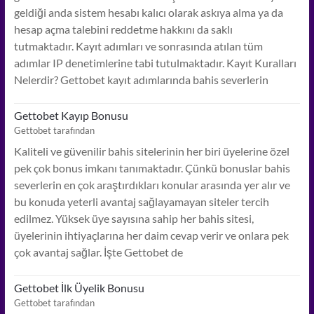
geldiği anda sistem hesabı kalıcı olarak askıya alma ya da
hesap açma talebini reddetme hakkını da saklı
tutmaktadır. Kayıt adımları ve sonrasında atılan tüm
adımlar IP denetimlerine tabi tutulmaktadır. Kayıt Kuralları
Nelerdir? Gettobet kayıt adımlarında bahis severlerin
Gettobet Kayıp Bonusu
Gettobet tarafından
Kaliteli ve güvenilir bahis sitelerinin her biri üyelerine özel
pek çok bonus imkanı tanımaktadır. Çünkü bonuslar bahis
severlerin en çok araştırdıkları konular arasında yer alır ve
bu konuda yeterli avantaj sağlayamayan siteler tercih
edilmez. Yüksek üye sayısına sahip her bahis sitesi,
üyelerinin ihtiyaçlarına her daim cevap verir ve onlara pek
çok avantaj sağlar. İşte Gettobet de
Gettobet İlk Üyelik Bonusu
Gettobet tarafından