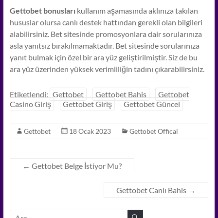
Gettobet bonusları
kullanım aşamasında aklınıza takılan
hususlar olursa canlı destek hattından gerekli olan bilgileri
alabilirsiniz. Bet sitesinde promosyonlara dair sorularınıza
asla yanıtsız bırakılmamaktadır. Bet sitesinde sorularınıza
yanıt bulmak için özel bir ara yüz geliştirilmiştir. Siz de bu
ara yüz üzerinden yüksek verimliliğin tadını çıkarabilirsiniz.
Etiketlendi:
Gettobet
Gettobet Bahis
Gettobet
Casino Giriş
Gettobet Giriş
Gettobet Güncel
Gettobet
18 Ocak 2023
Gettobet Offical
←
Gettobet Belge İstiyor Mu?
Gettobet Canlı Bahis
→