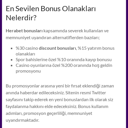
En Sevilen Bonus Olanakları
Nelerdir?
Herabet bonusları
kapsamında severek kullanılan ve
memnuniyet uyandıran alternatiflerden bazıları;
%30 casino
discount bonusları
, %15 yatırım bonus
olanakları
Spor bahislerine özel %10 oranında kayıp bonusu
Casino oyunlarına özel %200 oranında hoş geldin
promosyonu
Bu promosyonlar arasına yeni bir fırsat eklendiği zaman
anında haberdar edileceksiniz. Sitenin resmi Twitter
sayfasını takip ederek en yeni bonuslardan ilk olarak siz
faydalanma hakkını elde edeceksiniz. Bonus kullanım
adımları, promosyon geçerliliği, memnuniyet
uyandırmaktadır.