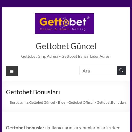
Skip
to
content
Gettobet Güncel
Gettobet Giriş Adresi – Gettobet Bahsin Lider Adresi
Menü
Gettobet Bonusları
Buradasınız:
Gettobet Güncel
>
Blog
>
Gettobet Offical
>
Gettobet Bonusları
Gettobet bonusları
kullanıcıların kazanımlarını artırırken