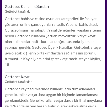
Gettobet Kullanım Şartları
Gettobet tarafından
Gettobet bahis ve casino oyunları kategorileri ile faaliyet
gösteren online şans oyunları sitedir. Yabancı bahis sitesi,
Curacao lisansına sahiptir. Yasal denetimleri yapılan sitenin
belirli Gettobet kullanım şartları mevcuttur. Siteye kayıt
olan kullanıcıların site kuralları doğrultusunda işlemler
yapması gerekir. Gettobet Üyelik Kuralları Gettobet, siteye
üye olacak kişilerin birtakım şartları sağlamasını zorunlu
tutmuştur. Kayıt işlemlerini gerçekleştirmek isteyen kişiler,
18
Gettobet Kayıt
Gettobet tarafından
Gettobet kayıt adımlarında kullanıcıların tüm aşamaları
genel kurallar ve şartlara uygun bir biçimde tamamlaması
gerekmektedir. Genel kurallar ve şartlarda bir ihlal meydana
geldiği anda sistem hesabı kalıcı olarak askıya alma ya da