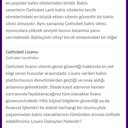
en popüler bahis sitelerinden biridir. Bahis
severlerin Gettobet canlı bahis sitelerini tercih
etmelerindeki en büyük etken sitenin güvenilir bir bahis
sitesi olmasıdır. Aynı zamanda Gettobet bahis sitesi,
oyunculara yüksek seviyeli bonus kazanma şansı
vermektedir. Bahisçinin siteyi tercih etmesindeki bir diğer
Gettobet Lisansı
Gettobet tarafından
Gettobet lisansı sitenin genel güvenliği hakkında en net
bilgi veren hususlar arasındadır. Lisans verileri bahis
platformunun denetimlerden geçtiği ve onay aldığı
anlamına gelmektedir. Sitede kayıt adımının hemen
sonrasında faydalanacağınız tüm olanaklar lisans
güvencesindedir. Hile, kişisel bilgilerin güvenliği ya da
finansal işlemleri ile alakalı herhangi bir olumsuzluk
yaşanmadan bahis olanaklarının tümünden anında istifade
edebilirsiniz. Lisans Detayları Nelerdir?