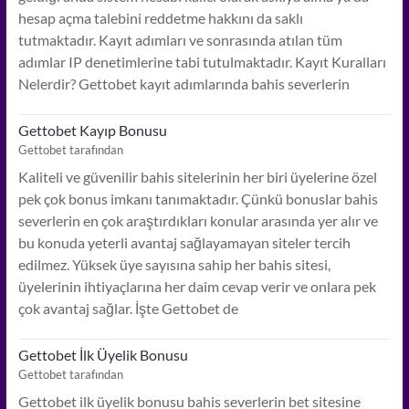
hesap açma talebini reddetme hakkını da saklı
tutmaktadır. Kayıt adımları ve sonrasında atılan tüm
adımlar IP denetimlerine tabi tutulmaktadır. Kayıt Kuralları
Nelerdir? Gettobet kayıt adımlarında bahis severlerin
Gettobet Kayıp Bonusu
Gettobet tarafından
Kaliteli ve güvenilir bahis sitelerinin her biri üyelerine özel
pek çok bonus imkanı tanımaktadır. Çünkü bonuslar bahis
severlerin en çok araştırdıkları konular arasında yer alır ve
bu konuda yeterli avantaj sağlayamayan siteler tercih
edilmez. Yüksek üye sayısına sahip her bahis sitesi,
üyelerinin ihtiyaçlarına her daim cevap verir ve onlara pek
çok avantaj sağlar. İşte Gettobet de
Gettobet İlk Üyelik Bonusu
Gettobet tarafından
Gettobet ilk üyelik bonusu bahis severlerin bet sitesine